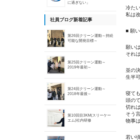
に過ぎない」
冷た
私は
社員ブログ新着記事
■ 願
第26回クリーン運動～持続
可能な開発目標～
願い
それ
第25回クリーン運動～
2019年最初～
並の
生半
第24回クリーン運動～
寝て
2018年最後～
頭の
切れ
そう
第10回目3KM(スリーケー
物事
エム)社内研修
若い