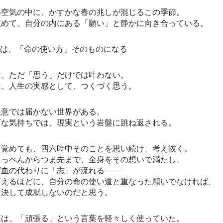
い空気の中に、かすかな春の兆しが混じるこの季節。
改めて、自分の内にある「願い」と静かに向き合っている。
いは、「命の使い方」そのものになる
は、ただ「思う」だけでは叶わない。
は、人生の実感として、つくづく思う。
決意では届かない世界がある。
可な気持ちでは、現実という岩盤に跳ね返される。
も覚めても、四六時中そのことを思い続け、考え抜く。
てっぺんからつま先まで、全身をその想いで満たし、
ば血の代わりに「志」が流れる――
言えるほどに、自分の命の使い道と重なった願いでなければ、
は決して成就しないのだと思う。
頃は、「頑張る」という言葉を軽々しく使っていた。