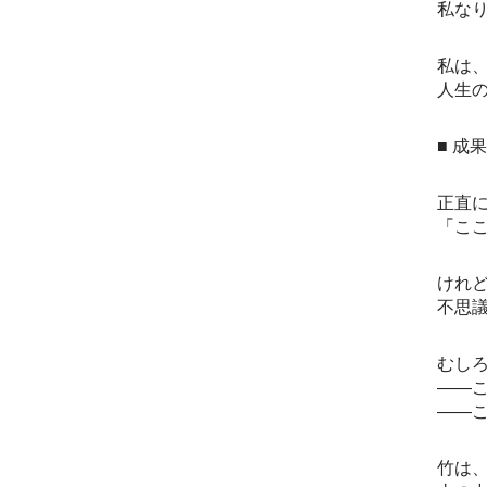
私な
私は
人生
■ 成
正直
「こ
けれ
不思
むし
――
――
竹は