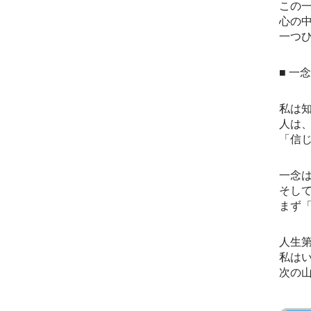
この
心の
一つ
■ 一
私は
人は
「信
一念
そし
まず
人生第
私は
次の