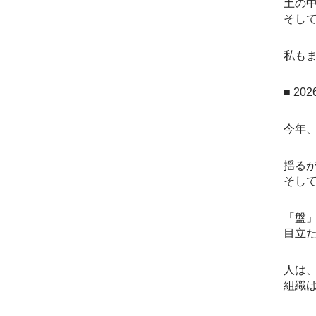
土の
そし
私も
■ 2
今年
揺る
そし
「盤
目立
人は
組織