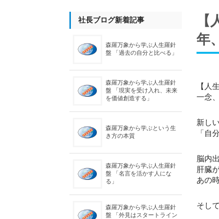
【
社長ブログ新着記事
年
森羅万象から学ぶ人生羅針
盤 「過去の自分と比べる」
森羅万象から学ぶ人生羅針
【人
盤 「現実を受け入れ、未来
一念、
を価値創造する」
新し
森羅万象から学ぶという生
「自
き方の本質
脳内
森羅万象から学ぶ人生羅針
肝臓
盤 「名言を活かす人にな
あの
る」
そし
森羅万象から学ぶ人生羅針
盤 「外見はスタートライン