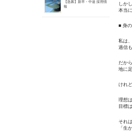
【急募】新卒・中途 採用情
しか
報
本当
■ 身
私は
過信
だか
地に
けれ
理想
目標
それ
「生