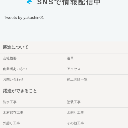
SNSで情報配信中
Tweets by yakushin01
躍進について
会社概要
沿革
創業者あいさつ
アクセス
お問い合わせ
施工実績一覧
躍進ができること
防水工事
塗装工事
木材保存工事
水廻り工事
外廻り工事
その他工事