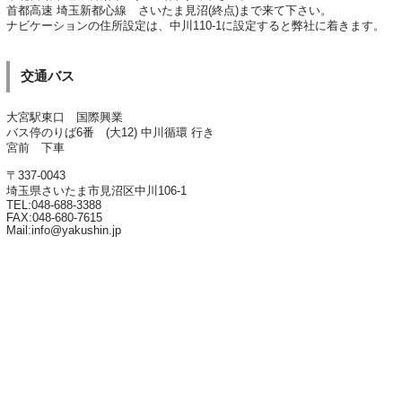
首都高速 埼玉新都心線 さいたま見沼(終点)まで来て下さい。
ナビケーションの住所設定は、中川110-1に設定すると弊社に着きます。
交通バス
大宮駅東口 国際興業
バス停のりば6番 (大12) 中川循環 行き
宮前 下車
〒337-0043
埼玉県さいたま市見沼区中川106-1
TEL:048-688-3388
FAX:048-680-7615
Mail:info@yakushin.jp