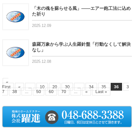
「木の魂を蘇らせる風」――エアー鉋工法に込め
た祈り
2025.12.09
森羅万象から学ぶ人生羅針盤「行動なくして解決
なし」
2025.12.08
«
First
«
...
10
20
30
...
34
35
36
3
7
38
...
50
60
70
...
»
Last »