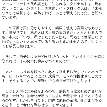
ファストフードの代名詞として知られるマクドナルドを、現在
のようにチェーン展開した実業家レイ・クロック氏は、「未熟
なうちは成長する。成熟すれば、あとは衰えるだけだ」と述べ
ています。
この言葉は実に分かりやすく、幅広く使える言葉でもありま
す。誰が見ても「あの人は名人級の実力者だ」と言われる人で
も、本人が「いや、私はまだまだ未熟だ。死ぬまで修業しなけ
ればならない」と思っていると努力を止めませんので、いくら
でも成長し続けます。
そして「自分にはまだ“伸びしろ”がある」という手応えを感じ
取れれば、その努力に弾みがつくものです。
また、「もう歳を取った。あとは衰えるしかない」と思って
も、筋トレをすることにより成長ホルモンを活性化させるので
す。そうすることでお年寄りでも成長が可能となります。
しかし人間には寿命があるので、成長と老化のせめぎ合いが
続き、最終的には老化が勝ってしまい天寿を全（まっと）うす
るのです。しかしそれでも、肉体に成長の余地がまだまだある
と思うことで老化を遅らせることができます。