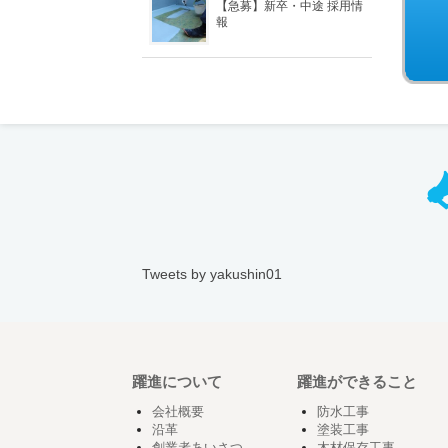
【急募】新卒・中途 採用情
報
Tweets by yakushin01
躍進について
躍進ができること
会社概要
防水工事
沿革
塗装工事
創業者あいさつ
木材保存工事