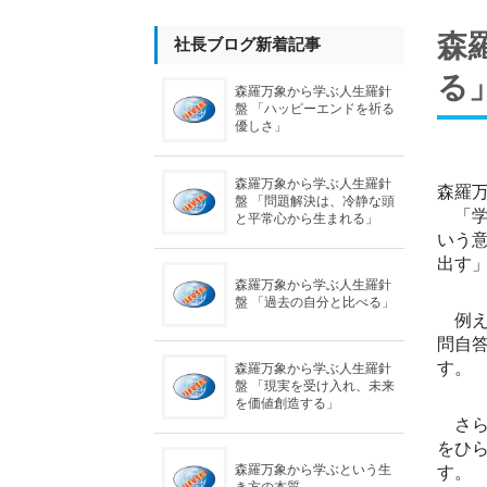
森
社長ブログ新着記事
る
森羅万象から学ぶ人生羅針
盤 「ハッピーエンドを祈る
優しさ」
森羅万象から学ぶ人生羅針
森羅
盤 「問題解決は、冷静な頭
「学
と平常心から生まれる」
いう
出す
森羅万象から学ぶ人生羅針
盤 「過去の自分と比べる」
例え
問自
す。
森羅万象から学ぶ人生羅針
盤 「現実を受け入れ、未来
を価値創造する」
さら
をひ
す。
森羅万象から学ぶという生