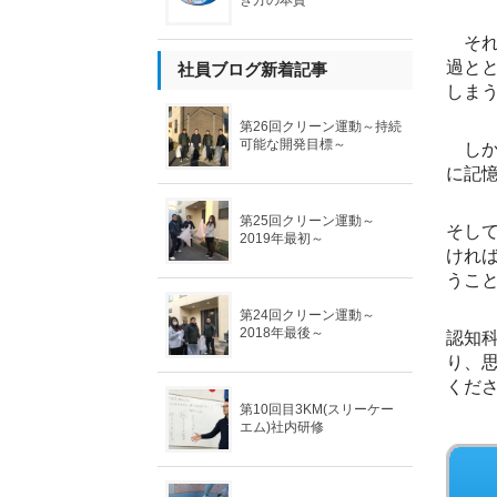
き方の本質
それ
過と
社員ブログ新着記事
しま
第26回クリーン運動～持続
可能な開発目標～
しか
に記
第25回クリーン運動～
そし
2019年最初～
けれ
うこ
第24回クリーン運動～
2018年最後～
認知
り、
くだ
第10回目3KM(スリーケー
エム)社内研修