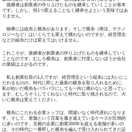
後継者は創業者の作り上げたものを継承していくことが基本
です。しかし、何1つ変えることなく継承せよという意味ではあ
りません。
物事には縦糸と横糸があります。そして横糸（商法、テクノ
ロジーなど）はいくらでも変えて構わないのですが、経営理念
などの縦糸だけは変えてはいけません。
これこそが、後継者が創業者の作り上げたものを継承していく
ことなのです。むしろ横糸は、創業者に忖度しないほうが会社
の業績は上がるのです。
私も創業社長の1人ですが、経営理念という縦糸には大いにこ
だわるものの、時代に即した最新の横糸を取り入れるために、
私が紡いだ横糸をバラバラにしても一向に構わないと思ってい
ます。むしろそうしてくれないと時代に取り残されるので、大
いに横糸は変えてください。
横糸にこだわる企業トップは、間違いなく時代遅れになりま
す。そして、老舗という言葉を履き違えているケースが圧倒的
に多いのです。京都の企業に創業300年を超える老舗が多いの
は、その時代に一番即した横糸を編んで受け入れられてきた証