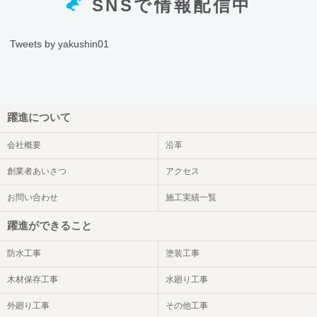
SNSで情報配信中
Tweets by yakushin01
躍進について
会社概要
沿革
創業者あいさつ
アクセス
お問い合わせ
施工実績一覧
躍進ができること
防水工事
塗装工事
木材保存工事
水廻り工事
外廻り工事
その他工事