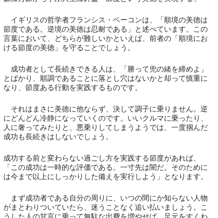
イギリスの哲学者フランシス・ベーコンは、「順境の美徳は
節度である。逆境の美徳は忍耐である」と述べています。この
言葉において、どちらが難しいかといえば、前者の「順境にお
ける節度の美徳」を守ることでしょう。
成功者として長続きできる人は、「勝って兜の緒を締めよ」
とばかり、順調であることに落とし穴はないかと却って慎重に
なり、節度ある行動を実践するものです。
それはまさに美徳に他ならず、決して調子に乗りません。逆
にどんどん冷静になっていくのです。いいクルマに乗ったり、
人に奢ってみたりと、悪乗りしてしまうようでは、一度掴んだ
成功も長続きはしないでしょう。
成功する前と変わらない過ごし方を実践する節度があれば、
「この成功は一時的な評価である。一寸先は闇だ。そのために
は今まで以上にしっかりした備えを実行しよう」となります。
まず成功者である自分の周りに、いつの間にか知らない人物
がまとわりついていたら、迷うことなく追い払いましょう。こ
うした人の甘言に乗って無駄な出費を増やせば、足元をすくわ